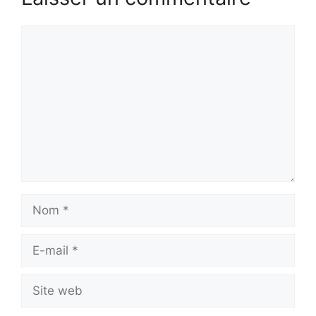
Commentaire
Nom
E-
mail
Site
web