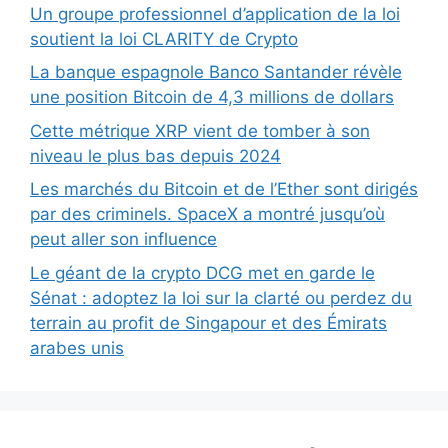
Un groupe professionnel d’application de la loi
soutient la loi CLARITY de Crypto
La banque espagnole Banco Santander révèle
une position Bitcoin de 4,3 millions de dollars
Cette métrique XRP vient de tomber à son
niveau le plus bas depuis 2024
Les marchés du Bitcoin et de l’Ether sont dirigés
par des criminels. SpaceX a montré jusqu’où
peut aller son influence
Le géant de la crypto DCG met en garde le
Sénat : adoptez la loi sur la clarté ou perdez du
terrain au profit de Singapour et des Émirats
arabes unis