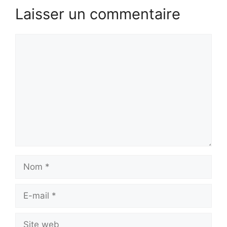
Laisser un commentaire
Commentaire
Nom
E-
mail
Site