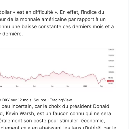
lar « est en difficulté ». En effet, l’indice du
aleur de la monnaie américaine par rapport à un
connu une baisse constante ces derniers mois et a
 dernière.
ce DXY sur 12 mois. Source : TradingView
ue peu incertain, car le choix du président Donald
ed, Kevin Warsh, est un faucon connu qui ne sera
éralement son poste pour stimuler l’économie,
tement cela en abaissant les taux d’intérêt par le