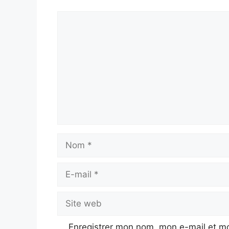
Commentaire
Nom
E-
mail
Site
web
Enregistrer mon nom, mon e-mail et mo