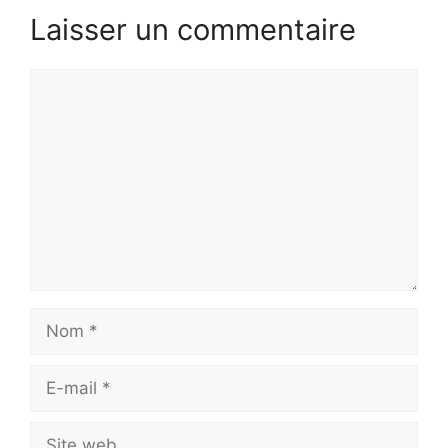
Laisser un commentaire
Commentaire
Nom
E-
mail
Site