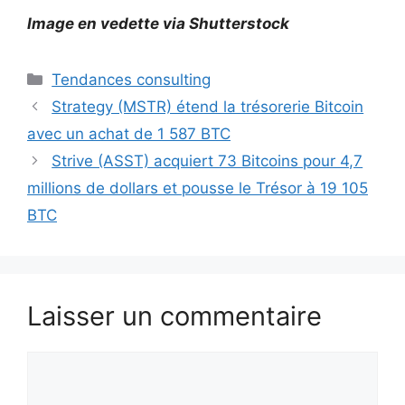
Image en vedette via Shutterstock
Catégories
Tendances consulting
Strategy (MSTR) étend la trésorerie Bitcoin
avec un achat de 1 587 BTC
Strive (ASST) acquiert 73 Bitcoins pour 4,7
millions de dollars et pousse le Trésor à 19 105
BTC
Laisser un commentaire
Commentaire