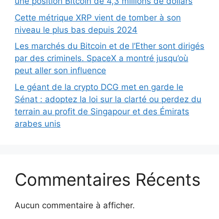
une position Bitcoin de 4,3 millions de dollars
Cette métrique XRP vient de tomber à son
niveau le plus bas depuis 2024
Les marchés du Bitcoin et de l’Ether sont dirigés
par des criminels. SpaceX a montré jusqu’où
peut aller son influence
Le géant de la crypto DCG met en garde le
Sénat : adoptez la loi sur la clarté ou perdez du
terrain au profit de Singapour et des Émirats
arabes unis
Commentaires Récents
Aucun commentaire à afficher.