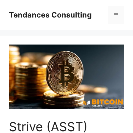
Aller
au
Tendances Consulting
Menu
contenu
Strive (ASST)