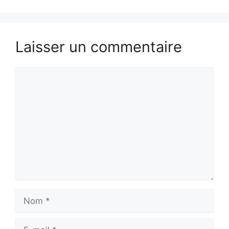
Laisser un commentaire
Commentaire
Nom
E-