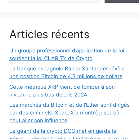
Articles récents
Un groupe professionnel d’application de la loi
soutient la loi CLARITY de Crypto
La banque espagnole Banco Santander révèle
une position Bitcoin de 4,3 millions de dollars
Cette métrique XRP vient de tomber à son
niveau le plus bas depuis 2024
Les marchés du Bitcoin et de l’Ether sont dirigés
par des criminels. SpaceX a montré jusqu’où
peut aller son influence
Le géant de la crypto DCG met en garde le
Sénat : adoptez la loi sur la clarté ou perdez du