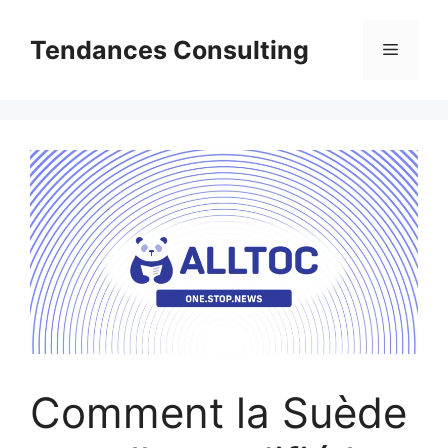
Aller
au
Tendances Consulting
Menu
contenu
Comment la Suède