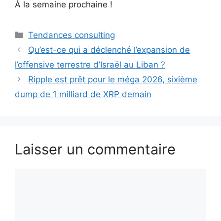
À la semaine prochaine !
Catégories
Tendances consulting
Qu’est-ce qui a déclenché l’expansion de
l’offensive terrestre d’Israël au Liban ?
Ripple est prêt pour le méga 2026, sixième
dump de 1 milliard de XRP demain
Laisser un commentaire
Commentaire