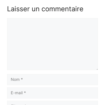
Laisser un commentaire
Commentaire
Nom
E-
mail
Site