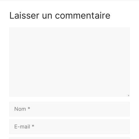
Laisser un commentaire
Commentaire
Nom
E-
mail