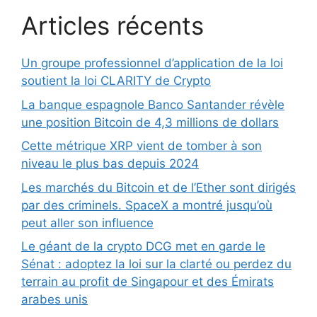
Articles récents
Un groupe professionnel d’application de la loi
soutient la loi CLARITY de Crypto
La banque espagnole Banco Santander révèle
une position Bitcoin de 4,3 millions de dollars
Cette métrique XRP vient de tomber à son
niveau le plus bas depuis 2024
Les marchés du Bitcoin et de l’Ether sont dirigés
par des criminels. SpaceX a montré jusqu’où
peut aller son influence
Le géant de la crypto DCG met en garde le
Sénat : adoptez la loi sur la clarté ou perdez du
terrain au profit de Singapour et des Émirats
arabes unis