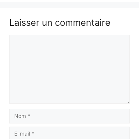
Laisser un commentaire
Commentaire
Nom
E-
mail