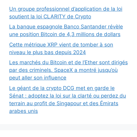
Un groupe professionnel d’application de la loi
soutient la loi CLARITY de Crypto
La banque espagnole Banco Santander révèle
une position Bitcoin de 4,3 millions de dollars
Cette métrique XRP vient de tomber à son
niveau le plus bas depuis 2024
Les marchés du Bitcoin et de l’Ether sont dirigés
par des criminels. SpaceX a montré jusqu’où
peut aller son influence
Le géant de la crypto DCG met en garde le
Sénat : adoptez la loi sur la clarté ou perdez du
terrain au profit de Singapour et des Émirats
arabes unis