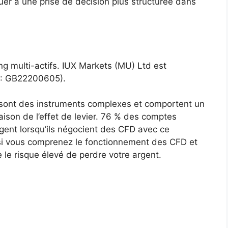
uer à une prise de décision plus structurée dans
g multi-actifs. IUX Markets (MU) Ltd est
e : GB22200605).
ont des instruments complexes et comportent un
aison de l’effet de levier. 76 % des comptes
argent lorsqu’ils négocient des CFD avec ce
si vous comprenez le fonctionnement des CFD et
le risque élevé de perdre votre argent.