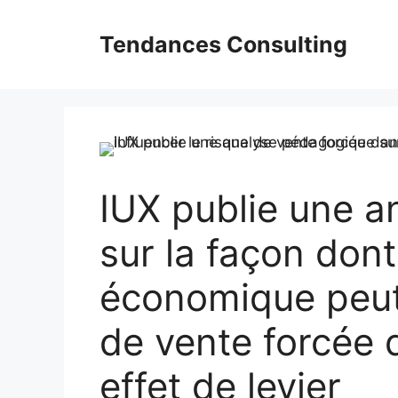
Aller
au
Tendances Consulting
contenu
IUX publie une 
sur la façon dont 
économique peut 
de vente forcée 
effet de levier