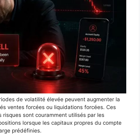
iodes de volatilité élevée peuvent augmenter la
és ventes forcées ou liquidations forcées. Ces
risques sont couramment utilisés par les
positions lorsque les capitaux propres du compte
rge prédéfinies.