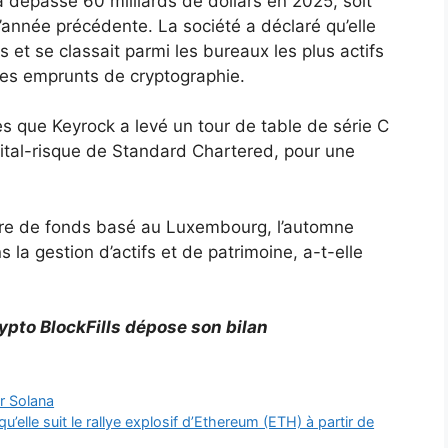
a dépassé 60 milliards de dollars en 2025, soit
année précédente. La société a déclaré qu’elle
ls et se classait parmi les bureaux les plus actifs
 des emprunts de cryptographie.
ès que Keyrock a levé un tour de table de série C
ital-risque de Standard Chartered, pour une
naire de fonds basé au Luxembourg, l’automne
 la gestion d’actifs et de patrimoine, a-t-elle
crypto BlockFills dépose son bilan
r Solana
qu’elle suit le rallye explosif d’Ethereum (ETH) à partir de