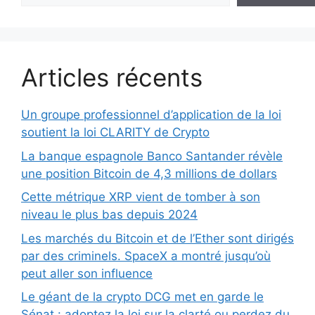
Articles récents
Un groupe professionnel d’application de la loi
soutient la loi CLARITY de Crypto
La banque espagnole Banco Santander révèle
une position Bitcoin de 4,3 millions de dollars
Cette métrique XRP vient de tomber à son
niveau le plus bas depuis 2024
Les marchés du Bitcoin et de l’Ether sont dirigés
par des criminels. SpaceX a montré jusqu’où
peut aller son influence
Le géant de la crypto DCG met en garde le
Sénat : adoptez la loi sur la clarté ou perdez du