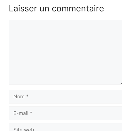
Laisser un commentaire
Commentaire
Nom
E-
mail
Site