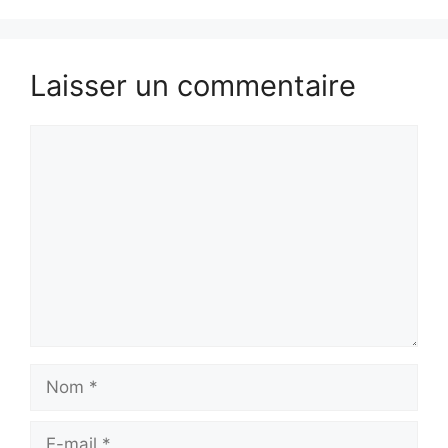
Laisser un commentaire
Commentaire
Nom
E-