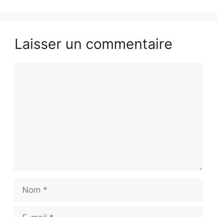
Laisser un commentaire
Commentaire
Nom
E-