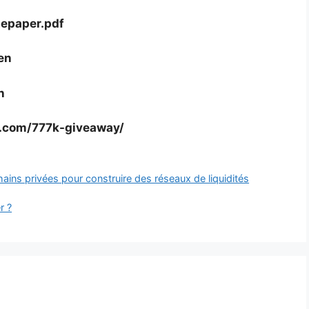
tepaper.pdf
en
n
pe.com/777k-giveaway/
ns privées pour construire des réseaux de liquidités
r ?