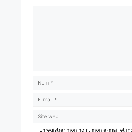
Commentaire
Nom
E-
mail
Site
web
Enregistrer mon nom, mon e-mail et mo