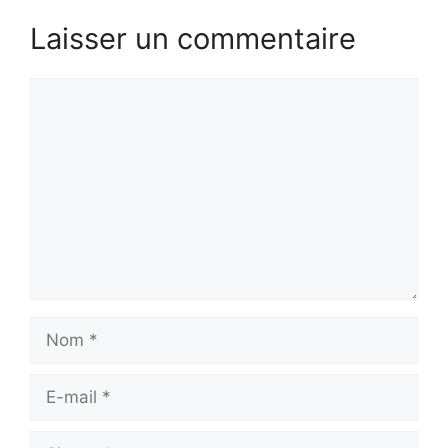
Laisser un commentaire
Commentaire
Nom
E-
mail
Site