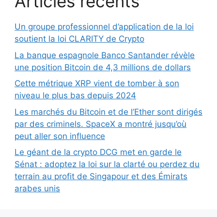
Articles récents
Un groupe professionnel d’application de la loi
soutient la loi CLARITY de Crypto
La banque espagnole Banco Santander révèle
une position Bitcoin de 4,3 millions de dollars
Cette métrique XRP vient de tomber à son
niveau le plus bas depuis 2024
Les marchés du Bitcoin et de l’Ether sont dirigés
par des criminels. SpaceX a montré jusqu’où
peut aller son influence
Le géant de la crypto DCG met en garde le
Sénat : adoptez la loi sur la clarté ou perdez du
terrain au profit de Singapour et des Émirats
arabes unis