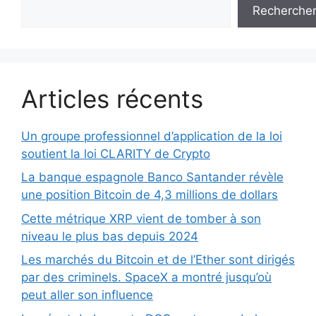
Recherche
Articles récents
Un groupe professionnel d’application de la loi
soutient la loi CLARITY de Crypto
La banque espagnole Banco Santander révèle
une position Bitcoin de 4,3 millions de dollars
Cette métrique XRP vient de tomber à son
niveau le plus bas depuis 2024
Les marchés du Bitcoin et de l’Ether sont dirigés
par des criminels. SpaceX a montré jusqu’où
peut aller son influence