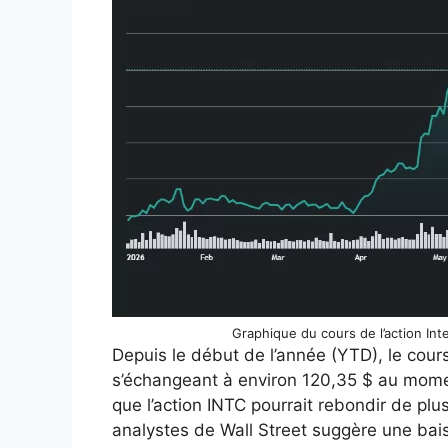
Graphique du cours de l’action Int
Depuis le début de l’année (YTD), le cours
s’échangeant à environ 120,35 $ au moment
que l’action INTC pourrait rebondir de plu
analystes de Wall Street suggère une bais