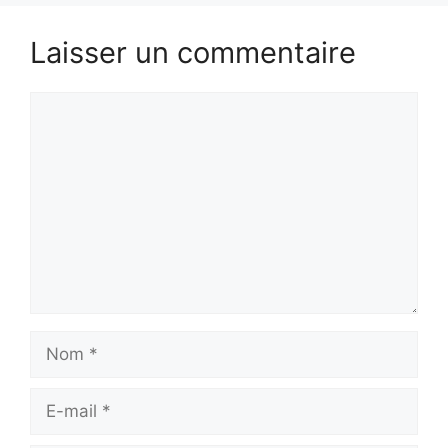
Laisser un commentaire
Commentaire
Nom
E-
mail