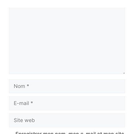
Commentaire
Nom
E-
mail
Site
web