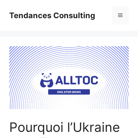
Aller
au
Tendances Consulting
Menu
contenu
Pourquoi l’Ukraine