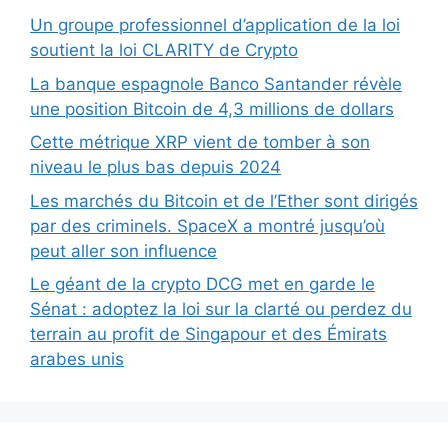
Un groupe professionnel d’application de la loi
soutient la loi CLARITY de Crypto
La banque espagnole Banco Santander révèle
une position Bitcoin de 4,3 millions de dollars
Cette métrique XRP vient de tomber à son
niveau le plus bas depuis 2024
Les marchés du Bitcoin et de l’Ether sont dirigés
par des criminels. SpaceX a montré jusqu’où
peut aller son influence
Le géant de la crypto DCG met en garde le
Sénat : adoptez la loi sur la clarté ou perdez du
terrain au profit de Singapour et des Émirats
arabes unis