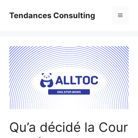
Aller
au
Tendances Consulting
Menu
contenu
Qu’a décidé la Cour