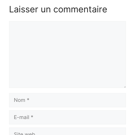
Laisser un commentaire
Commentaire
Nom
E-
mail
Site