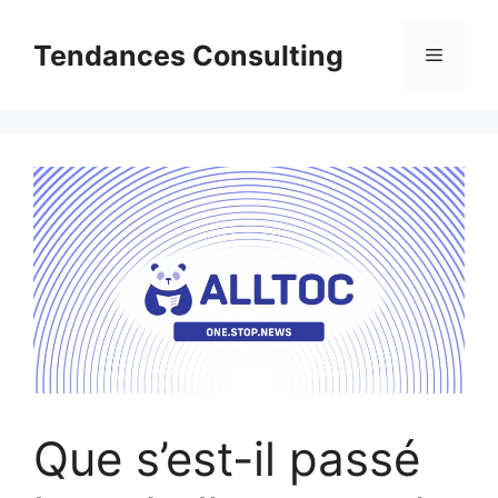
Aller
au
Tendances Consulting
Menu
contenu
Que s’est-il passé