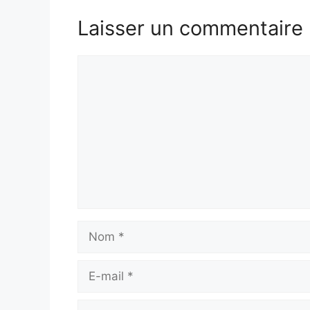
Laisser un commentaire
Commentaire
Nom
E-
mail
Site