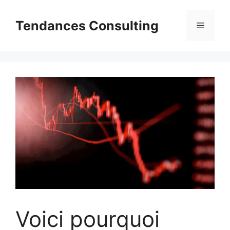
Aller
au
Tendances Consulting
Menu
contenu
Voici pourquoi