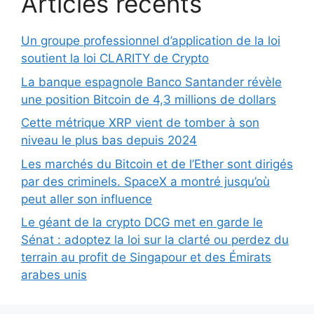
Articles récents
Un groupe professionnel d’application de la loi
soutient la loi CLARITY de Crypto
La banque espagnole Banco Santander révèle
une position Bitcoin de 4,3 millions de dollars
Cette métrique XRP vient de tomber à son
niveau le plus bas depuis 2024
Les marchés du Bitcoin et de l’Ether sont dirigés
par des criminels. SpaceX a montré jusqu’où
peut aller son influence
Le géant de la crypto DCG met en garde le
Sénat : adoptez la loi sur la clarté ou perdez du
terrain au profit de Singapour et des Émirats
arabes unis