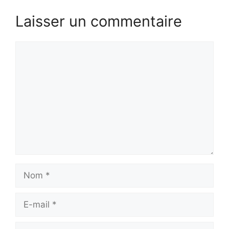
Laisser un commentaire
Commentaire
Nom
E-
mail
Site