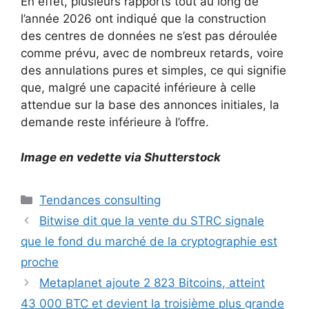
En effet, plusieurs rapports tout au long de
l’année 2026 ont indiqué que la construction
des centres de données ne s’est pas déroulée
comme prévu, avec de nombreux retards, voire
des annulations pures et simples, ce qui signifie
que, malgré une capacité inférieure à celle
attendue sur la base des annonces initiales, la
demande reste inférieure à l’offre.
Image en vedette via Shutterstock
Catégories
Tendances consulting
Bitwise dit que la vente du STRC signale
que le fond du marché de la cryptographie est
proche
Metaplanet ajoute 2 823 Bitcoins, atteint
43 000 BTC et devient la troisième plus grande