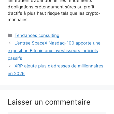
les traders d’abandonner les rendements
d’obligations prétendument sûres au profit
d’actifs à plus haut risque tels que les crypto-
monnaies.
Catégories
Tendances consulting
L’entrée SpaceX Nasdaq-100 apporte une
exposition Bitcoin aux investisseurs indiciels
passifs
XRP ajoute plus d’adresses de millionnaires
en 2026
Laisser un commentaire