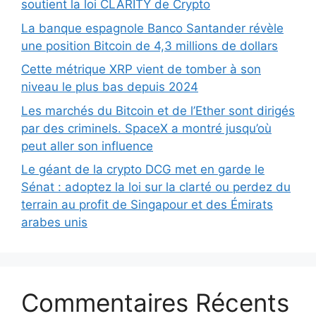
soutient la loi CLARITY de Crypto
La banque espagnole Banco Santander révèle
une position Bitcoin de 4,3 millions de dollars
Cette métrique XRP vient de tomber à son
niveau le plus bas depuis 2024
Les marchés du Bitcoin et de l’Ether sont dirigés
par des criminels. SpaceX a montré jusqu’où
peut aller son influence
Le géant de la crypto DCG met en garde le
Sénat : adoptez la loi sur la clarté ou perdez du
terrain au profit de Singapour et des Émirats
arabes unis
Commentaires Récents